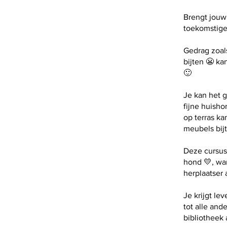
Brengt jouw
toekomstige
Gedrag zoals
bijten 😬 ka
🙂
Je kan het g
fijne huisho
op terras ka
meubels bijt 
Deze cursus
hond 💛, wan
herplaatser 
Je krijgt le
tot alle and
bibliotheek 