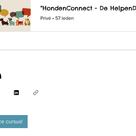
Privé
•
57 leden
n
ze cursus!