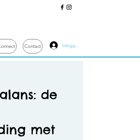
Inloggen
onnect
Contact
alans: de
iding met