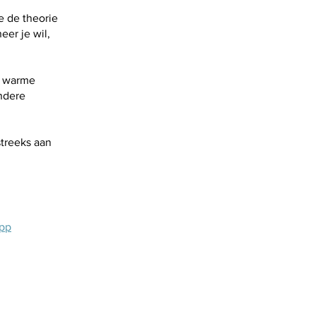
e de theorie
er je wil,
n warme
ndere
streeks aan
app