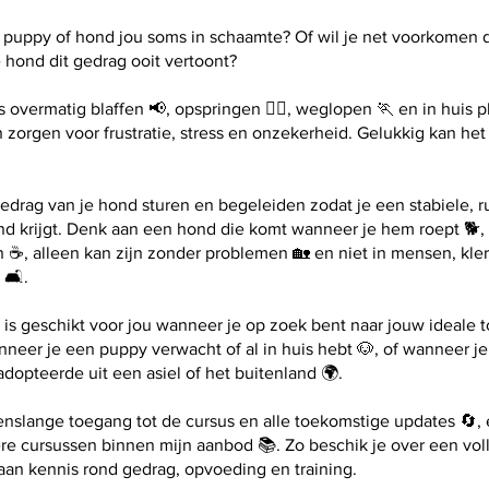
 puppy of hond jou soms in schaamte? Of wil je net voorkomen 
 hond dit gedrag ooit vertoont?
 overmatig blaffen 📢, opspringen 🙋‍♂️, weglopen 🏃 en in huis p
n zorgen voor frustratie, stress en onzekerheid. Gelukkig kan he
edrag van je hond sturen en begeleiden zodat je een stabiele, r
nd krijgt. Denk aan een hond die komt wanneer je hem roept 🐕,
n ☕, alleen kan zijn zonder problemen 🏡 en niet in mensen, kle
🛋️.
 is geschikt voor jou wanneer je op zoek bent naar jouw ideale 
neer je een puppy verwacht of al in huis hebt 🐶, of wanneer j
adopteerde uit een asiel of het buitenland 🌍.
venslange toegang tot de cursus en alle toekomstige updates 🔄,
ere cursussen binnen mijn aanbod 📚. Zo beschik je over een vol
aan kennis rond gedrag, opvoeding en training.