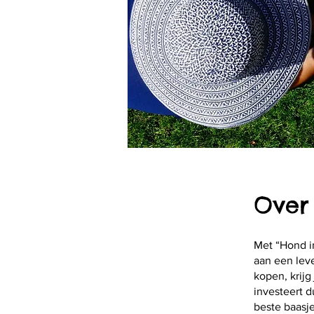
Over
Met “Hond in
aan een lev
kopen, krijg
investeert d
beste baasje