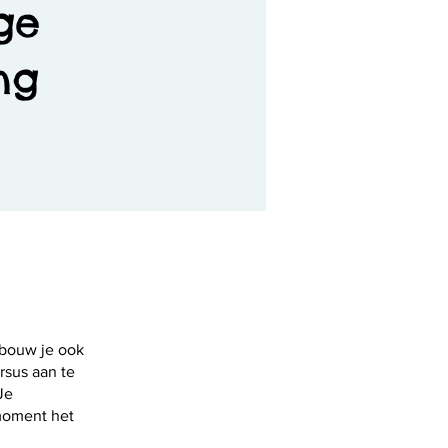
ge
ng
 bouw je ook
rsus aan te
Je
 moment het