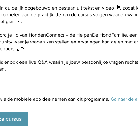
jn duidelijk opgebouwd en bestaan uit tekst en video 🎥, zodat j
koppelen aan de praktijk. Je kan de cursus volgen waar en wanne
 of gsm 📱.
ord je lid van HondenConnect – de HelpenDe HondFamilie, ee
unity waar je vragen kan stellen en ervaringen kan delen met a
ebbers 🤝🐾.
s er ook een live Q&A waarin je jouw persoonlijke vragen recht
en.
 via de mobiele app deelnemen aan dit programma.
Ga naar de 
ze cursus!