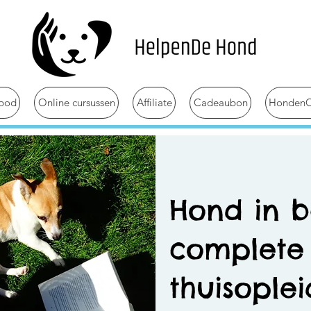
bod
Online cursussen
Affiliate
Cadeaubon
HondenC
Hond in b
complete
thuisople