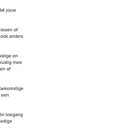
dat jouw
lassen of
t ook anders
ustige en
 rustig mee
ren of
toekomstige
e een
 én toegang
ledige