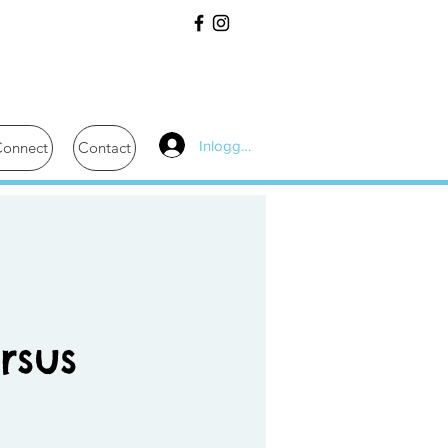
Inloggen
onnect
Contact
rsus