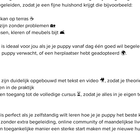
geleiden, zodat je een fijne huishond krijgt die bijvoorbeeld:
 kan op terras ☕
 zijn zonder problemen 🏡
nsen, kleren of meubels bijt 🛋️
is ideaal voor jou als je je puppy vanaf dag één goed wil begel
 puppy verwacht, of een herplaatser hebt geadopteerd 🌍.
:
n zijn duidelijk opgebouwd met tekst en video 🎥, zodat je theor
n in de praktijk
n toegang tot de volledige cursus ⏳, zodat je alles in je eigen
is perfect als je zelfstandig wilt leren hoe je je puppy het beste 
 zonder extra begeleiding, online community of maandelijkse li