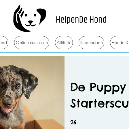
bod
Online cursussen
Affiliate
Cadeaubon
HondenC
De Puppy
Starterscu
26 weken
26