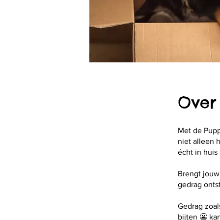
Over
Met de Puppy
niet alleen 
écht in hui
Brengt jouw
gedrag onts
Gedrag zoals
bijten 😬 ka