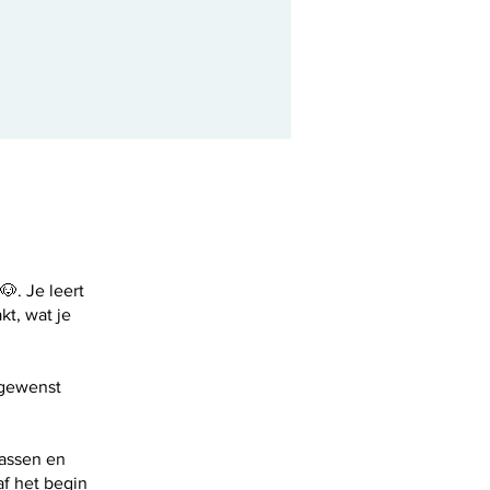
. Je leert
kt, wat je
ngewenst
lassen en
af het begin