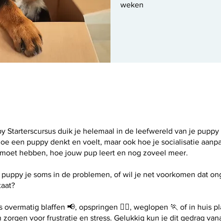
weken
 Starterscursus duik je helemaal in de leefwereld van je puppy 
hoe een puppy denkt en voelt, maar ook hoe je socialisatie aanpa
s moet hebben, hoe jouw pup leert en nog zoveel meer.
 puppy je soms in de problemen, of wil je net voorkomen dat o
taat?
 overmatig blaffen 📢, opspringen 🙋‍♂️, weglopen 🏃 of in huis p
n zorgen voor frustratie en stress. Gelukkig kun je dit gedrag van