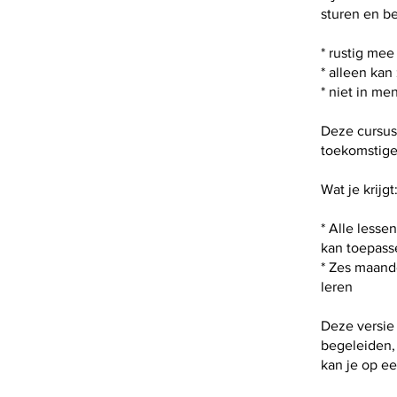
sturen en be
* rustig mee
* alleen kan
* niet in me
Deze cursus 
toekomstige
Wat je krijgt
* Alle lesse
kan toepasse
* Zes maande
leren
Deze versie 
begeleiden,